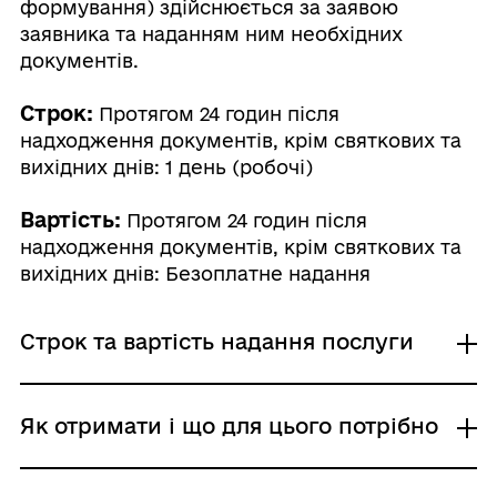
формування) здійснюється за заявою
заявника та наданням ним необхідних
документів.
Строк:
Протягом 24 годин після
надходження документів, крім святкових та
вихідних днів: 1 день (робочі)
Вартість:
Протягом 24 годин після
надходження документів, крім святкових та
вихідних днів: Безоплатне надання
Строк та вартість надання послуги
Протягом 24 годин після надходження
Як отримати і що для цього потрібно
документів, крім святкових та вихідних
днів