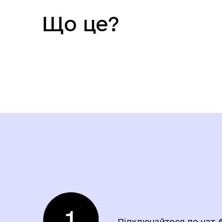
Що це?
Підключайтеся до чат-б