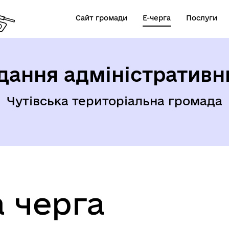
Сайт громади
Е-черга
Послуги
дання адміністративн
Чутівська територіальна громада
 черга