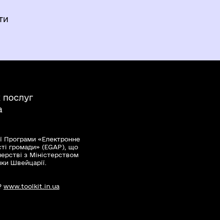
и
ти
 послуг
а
ї Програми «Електронне
сті громади» (EGAP), що
нерстві з Міністерством
мки Швейцарії.
?
www.toolkit.in.ua