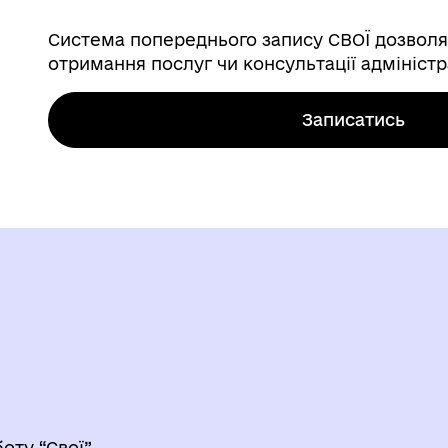
Система попереднього запису СВОЇ дозволя
отримання послуг чи консультації адмініст
Записатись
оту “Свої”