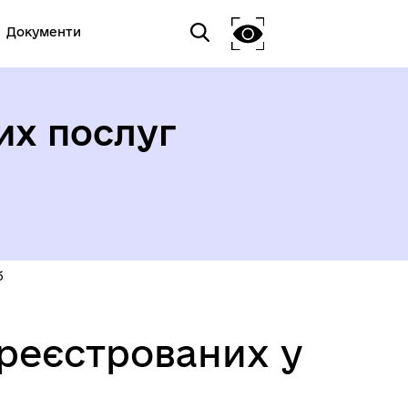
Документи
их послуг
б
ареєстрованих у