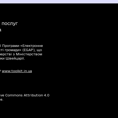
мання результату
ю місця проживання
 послуг
а
ї Програми «Електронне
сті громади» (EGAP), що
нерстві з Міністерством
мки Швейцарії.
?
www.toolkit.in.ua
ive Commons Attribution 4.0
е.