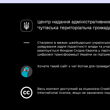
Результати та способи отри
Довідка про склад сім’ї та реєстраці
Центр надання адміністративних
Чутівська територіальна громад
Створено в межах швейцарсько-українсько
урядування задля підзвітності влади та уча
реалізується Фондом Східна Європа у парт
цифрової трансформації України за підтри
Хочете такий сайт з чат-ботом для громади
Весь контент доступний за ліцензією Creat
International license, якщо не зазначено інш