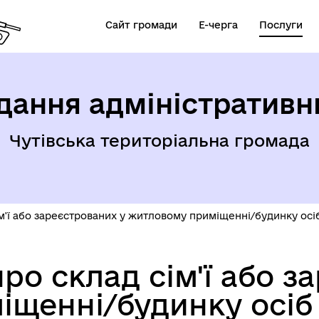
Сайт громади
Е-черга
Послуги
дання адміністративн
Чутівська територіальна громада
ім'ї або зареєстрованих у житловому приміщенні/будинку осі
ро склад сім'ї або з
іщенні/будинку осіб