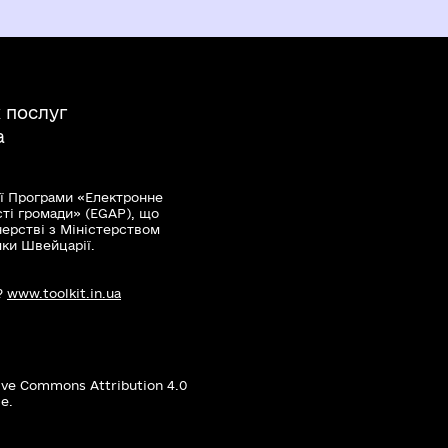
 послуг
а
ї Програми «Електронне
сті громади» (EGAP), що
нерстві з Міністерством
мки Швейцарії.
?
www.toolkit.in.ua
ive Commons Attribution 4.0
е.