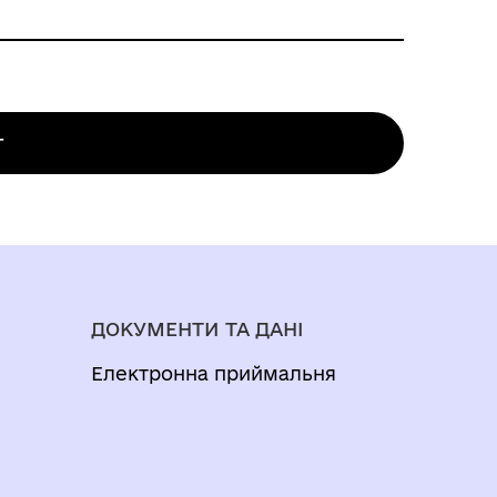
)
снюється органом місцевого
ержавної соціальної допомоги,
г
ДОКУМЕНТИ ТА ДАНІ
Електронна приймальня