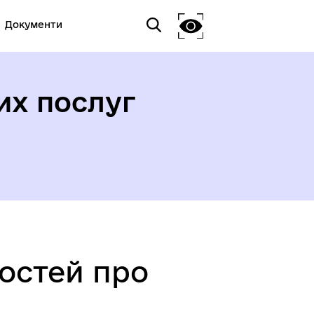
Документи
их послуг
мостей про