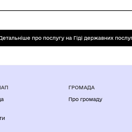
ника (у разі подання заяви представником особи
адання послуги:
стей про реєстрацію місця проживання особиздій
ня в Україні" ст. 1
ок фізичним особам, необхідних для отримання д
а безоплатній основі.
Детальніше про послугу на Гіді державних послу
мання результату
про реєстрацію місця проживання особи
НАП
ГРОМАДА
да
Про громаду
и
ти