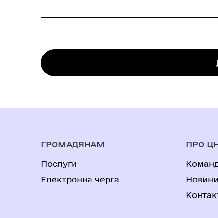
Документ, що посвідчує особу представ
Умови і випадки надання
Нормативні документи, що регулюють н
Видача довідки про відсутність відомо
Закон України "Про місцеве самоврядуван
самоврядування.Послуги з видачі довід
вирішення житлових питань надаються н
Результати та способи отри
Довідка про відсутність відомостей 
ГРОМАДЯНАМ
ПРО Ц
Послуги
Коман
Електронна черга
Новин
Контак