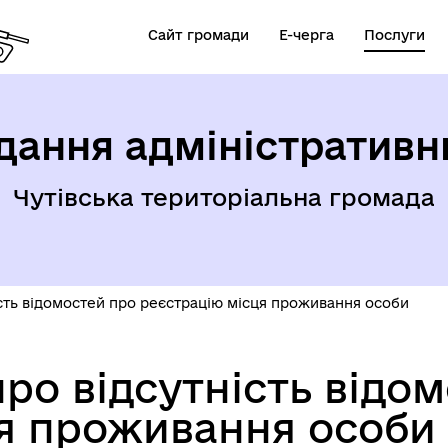
Сайт громади
Е-черга
Послуги
дання адміністративн
Чутівська територіальна громада
ість відомостей про реєстрацію місця проживання особи
про відсутність відо
я проживання особи