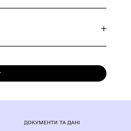
дповідно до чинного законодавства) при
я на безоплатній основі.Видача довідок
вних фактів протягом 15 календарних
г
ою на момент відчуження нерухомого
ДОКУМЕНТИ ТА ДАНІ