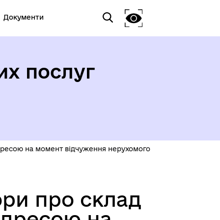
Документи
их послуг
адресою на момент відчуження нерухомого
ори про склад
адресою на