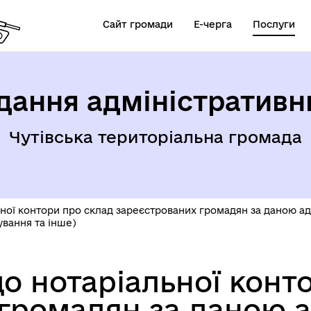
Сайт громади
Е-черга
Послуги
дання адміністративн
Чутівська територіальна громада
ьної контори про склад зареєстрованих громадян за даною 
ування та інше)
до нотаріальної конт
громадян за даною 