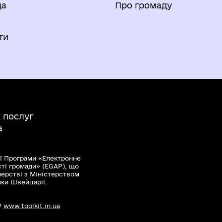
да
Про громаду
и
ти
 послуг
а
ї Програми «Електронне
сті громади» (EGAP), що
нерстві з Міністерством
мки Швейцарії.
?
www.toolkit.in.ua