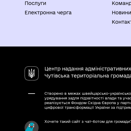
Послуги
Коман
Електронна черга
Новин
Контак
Центр надання адміністративних
Чутівська територіальна громад
Створено в межах швейцарсько-українсько
урядування задля підзвітності влади та уча
реалізується Фондом Східна Європа у парт
цифрової трансформації України за підтри
Хочете такий сайт з чат-ботом для громади