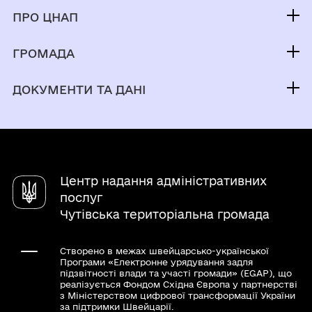
Послуги
ПРО ЦНАП
Електронна черга
Команда
ГРОМАДА
Новини
Про громаду
Контакти
ДОКУМЕНТИ ТА ДАНІ
Електронна приймальня
Центр надання адміністративних
послуг
Чутівська територіальна громада
Створено в межах швейцарсько-української
Програми «Електронне урядування задля
підзвітності влади та участі громади» (EGAP), що
реалізується Фондом Східна Європа у партнерстві
з Міністерством цифрової трансформації України
за підтримки Швейцарії.