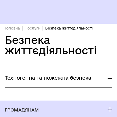
Головна
Послуги
Безпека життєдіяльності
Безпека
життєдіяльності
Техногенна та пожежна безпека
Реєстрація декларації відповідності
матеріально-технічної бази суб'єктів
господарювання вимогам законодавства у
ГРОМАДЯНАМ
сфері пожежної безпеки