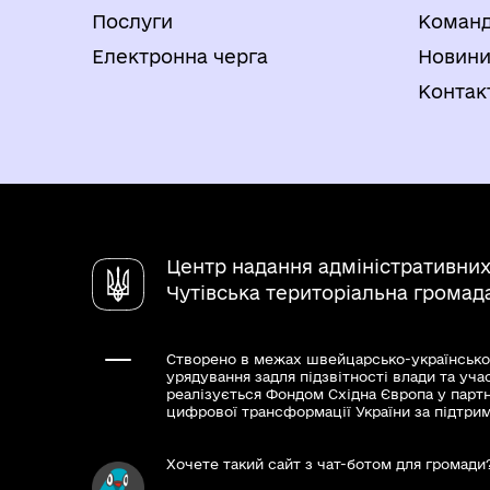
Послуги
Коман
Електронна черга
Новин
Контак
Центр надання адміністративних
Чутівська територіальна громад
Створено в межах швейцарсько-українсько
урядування задля підзвітності влади та уча
реалізується Фондом Східна Європа у парт
цифрової трансформації України за підтри
Хочете такий сайт з чат-ботом для громади