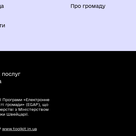
да
Про громаду
и
ти
 послуг
а
ї Програми «Електронне
сті громади» (EGAP), що
нерстві з Міністерством
мки Швейцарії.
?
www.toolkit.in.ua