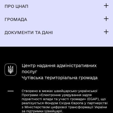
Послуги
ПРО ЦНАП
Електронна черга
Команда
ГРОМАДА
Новини
Про громаду
Контакти
ДОКУМЕНТИ ТА ДАНІ
Електронна приймальня
Центр надання адміністративних
послуг
Чутівська територіальна громада
Створено в межах швейцарсько-української
Програми «Електронне урядування задля
підзвітності влади та участі громади» (EGAP), що
реалізується Фондом Східна Європа у партнерстві
з Міністерством цифрової трансформації України
за підтримки Швейцарії.