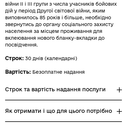
війни II і III групи з числа учасників бойових
дій у період Другої світової війни, яким
виповнилось 85 років і більше, необхідно
звернутись до органу соціального захисту
населення за місцем проживання для
вклеювання нового бланку-вкладки до
посвідчення.
Строк:
30 днів (календарні)
Вартість:
Безоплатне надання
Строк та вартість надання послуги
Звичайне надання
Як отримати і що для цього потрібно
Адміністративний збір: Безоплатне надання /
0 UAH /