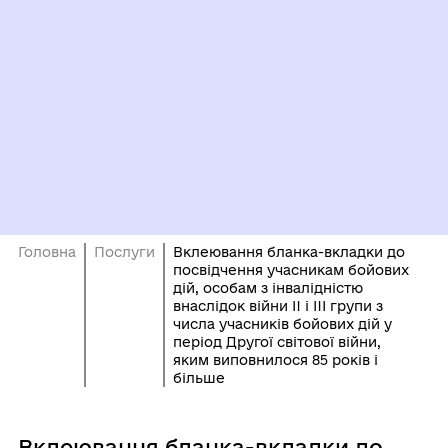
Головна
Послуги
Вклеювання бланка-вкладки до
посвідчення учасникам бойових
дій, особам з інвалідністю
внаслідок війни II і III групи з
числа учасників бойових дій у
період Другої світової війни,
яким виповнилося 85 років і
більше
Вклеювання бланка-вкладки до