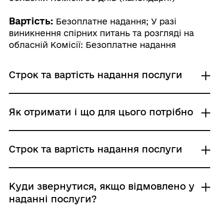
Вартість:
Безоплатне надання; У разі
виникнення спірних питань та розгляді на
обласній Комісії: Безоплатне надання
Строк та вартість надання послуги
Звичайне надання
Як отримати і що для цього потрібно
Адміністративний збір: Безоплатне надання /
0 UAH /
Строк надання: 10 днів (календарні)
Де отримати
Строк та вартість надання послуги
У разі виникнення спірних питань та
Міністерство оборони України
розгляді на обласній Комісії
Міністерство внутрішніх справ України
Адміністративний збір: Безоплатне надання /
Адміністрація Державної прикордонної
Звичайне надання
Куди звернутися, якщо відмовлено у
0 UAH /
служби України
Адміністративний збір: Безоплатне надання /
наданні послуги?
Строк надання: 30 днів (календарні)
Національна поліція України
0 UAH /